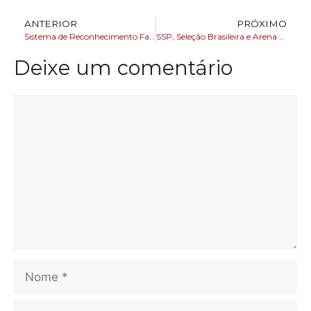
ANTERIOR
PRÓXIMO
Sistema de Reconhecimento Facial ultrapassa a marca de 800 capturados em 2024
SSP, Seleção Brasileira e Arena Fonte Nova ajustam últimos detalhes de segurança para Brasil x Uruguai
Deixe um comentário