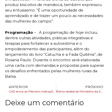
produz biscoitos de mandioca, também expressou
seu entusiasmo. “É uma oportunidade de
aprendizado e de trazer um pouco as necessidades
das mulheres do campo”.
Programação
– A programação de hoje incluiu,
dentre outras atividades, práticas integrativas e
terapias para fortalecer a autoestima e o
empoderamento das participantes, além do
lançamento do livro “Catucha e a Fada Quitéria”, de
Rosana Paulo. Durante o encontro será elaborada
uma carta com demandas e propostas para superar
os desafios enfrentados pelas mulheres rurais da
Bahia.
ANTERIOR
PRÓXIMO
CAE envia ao Plenário indicações para três diretorias do Banco Central
Bahia recebe do Ministério da Saúde novo lote com 65 mil doses de vacina contra Covid-19
Deixe um comentário