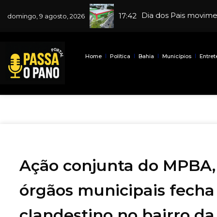
Camaçari avança no
Laura Passos passa a
Dia dos Pais movime
17:42
domingo, 9 agosto, 2026
Home
Política
Bahia
Municípios
Entre
Ação conjunta do MPBA, 
órgãos municipais fecha
clandestino no bairro d