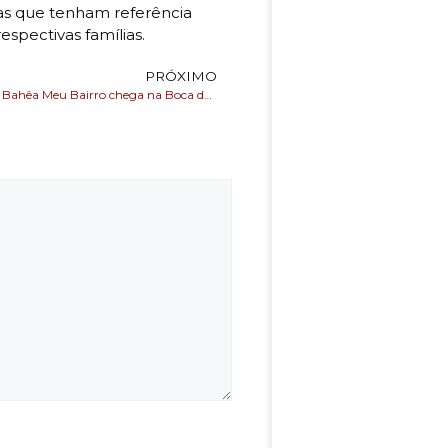
as que tenham referência
spectivas famílias.
PRÓXIMO
O projeto Bora Bahêa Meu Bairro chega na Boca do Rio