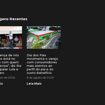
gens Recentes
rença de nós
Dia dos Pais
es está no
movimenta o varejo
o com quem
com consumidores
ecisa”, diz Rui
mais atentos ao
arar Lula e
perfil do pai e ao
aro
custo-benefício
sto de 2026
8 de agosto de 2026
is
Leia Mais