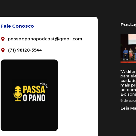
Posta
Fale Conosco
passaopanopodcast@gmail.com
(71) 98120-5544
“A dife
para el
cuidad
mais pr
ao comp
Bolson
8 de ago
Leia Ma