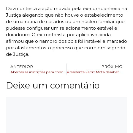
Davi contesta a ação movida pela ex-companheira na
Justiça alegando que não houve o estabelecimento
de uma rotina de casados ou um núcleo familiar que
pudesse configurar um relacionamento estável e
duradouro. O ex-motorista por aplicativo ainda
afirmou que o namoro dos dois foi instável e marcado
por afastamentos. o processo que corre em segredo
de Justiça.
ANTERIOR
PRÓXIMO
Abertas as inscrições para concurso Ilê Aiyê Deusa do Ébano 2025
Presidente Fabio Mota desabafa e cobra punição ao Corinthians
Deixe um comentário