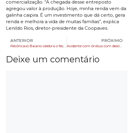
comercialização. “A chegada desse entreposto
agregou valor à produção. Hoje, minha renda vem da
galinha caipira. É um investimento que dá certo, gera
renda e melhora a vida de muitas famílias”, explica
Lenildo Rios, diretor-presidente da Coopaves.
ANTERIOR
PRÓXIMO
Recôncavo Baiano celebra o festival cultural e gastronômico da Ostra
Acidente com ônibus com destino á Porto Seguro tomba e deixa 58 estudantes feridos
Deixe um comentário