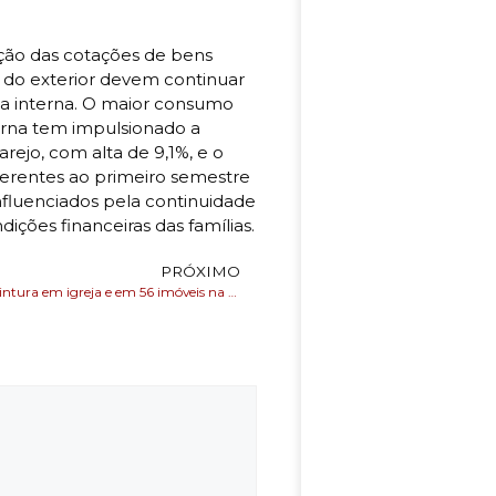
ção das cotações de bens
 do exterior devem continuar
a interna. O maior consumo
erna tem impulsionado a
rejo, com alta de 9,1%, e o
ferentes ao primeiro semestre
nfluenciados pela continuidade
ções financeiras das famílias.
PRÓXIMO
Conder inicia pintura em igreja e em 56 imóveis na Rua do Passo