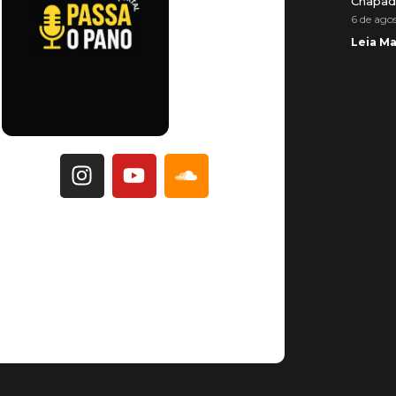
Chapad
6 de ago
Leia Ma