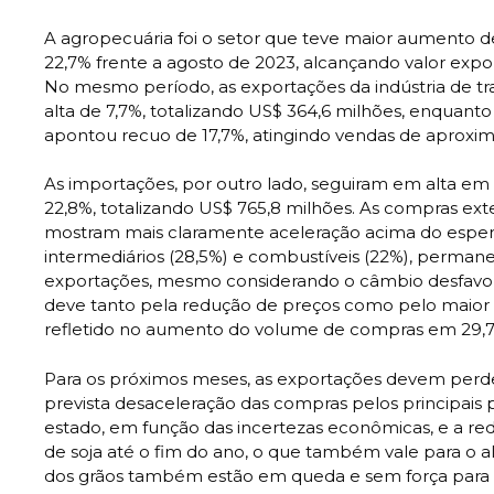
A agropecuária foi o setor que teve maior aumento d
22,7% frente a agosto de 2023, alcançando valor expo
No mesmo período, as exportações da indústria de 
alta de 7,7%, totalizando US$ 364,6 milhões, enquanto 
apontou recuo de 17,7%, atingindo vendas de aprox
As importações, por outro lado, seguiram em alta e
22,8%, totalizando US$ 765,8 milhões. As compras ext
mostram mais claramente aceleração acima do esper
intermediários (28,5%) e combustíveis (22%), perma
exportações, mesmo considerando o câmbio desfavo
deve tanto pela redução de preços como pelo maior r
refletido no aumento do volume de compras em 29,
Para os próximos meses, as exportações devem perder
prevista desaceleração das compras pelos principais 
estado, em função das incertezas econômicas, e a re
de soja até o fim do ano, o que também vale para o a
dos grãos também estão em queda e sem força para s