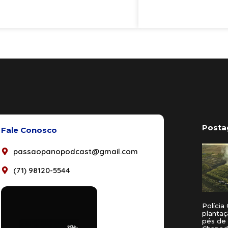
Posta
Fale Conosco
passaopanopodcast@gmail.com
(71) 98120-5544
Polícia 
plantaç
pés de