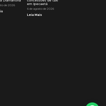
a Diamantina
concessões de táxi
em Ipecaetá
sto de 2026
6 de agosto de 2026
is
Leia Mais