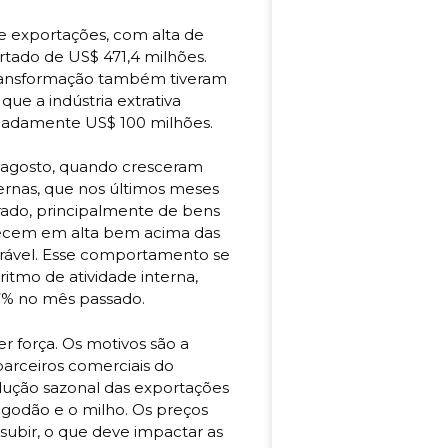
e exportações, com alta de
rtado de US$ 471,4 milhões.
transformação também tiveram
que a indústria extrativa
imadamente US$ 100 milhões.
m agosto, quando cresceram
ernas, que nos últimos meses
ado, principalmente de bens
necem em alta bem acima das
rável. Esse comportamento se
itmo de atividade interna,
7% no mês passado.
 força. Os motivos são a
parceiros comerciais do
dução sazonal das exportações
lgodão e o milho. Os preços
ubir, o que deve impactar as