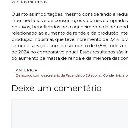
vendas externas.
Quanto às importações, mesmo considerando a redu
intermediários e de consumo, os volumes comprados
positivos, beneficiados pelo aquecimento da demand
relacionado ao aumento da renda e da produção int
produção industrial, que teve incremento de 2,4%, o va
setor de serviços, com crescimento de 0,8%, todos re
de 2024 no comparativo anual. Esses resultados são i
do aumento da massa de renda e da melhora das condi
ANTERIOR
De acordo com o secretário da Fazenda do Estado, a Bahia tem excelência em gestão com investimentos quase R$ 5 bilhões em 2024
Deixe um comentário