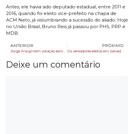
Antes, ele havia sido deputado estadual, entre 2011 e
2016, quando foi eleito vice-prefeito na chapa de
ACM Neto, já vislumbrando a sucessão do aliado. Hoje
no União Brasil, Bruno Reis já passou por PHS, PRP e
MDB.
ANTERIOR
PRÓXIMO
Jorge Araújo tem votação esmagadora é eleito vereador em Salvador
Os vereadores eleitos em Salvador para cadeira na câmara municipal
Deixe um comentário