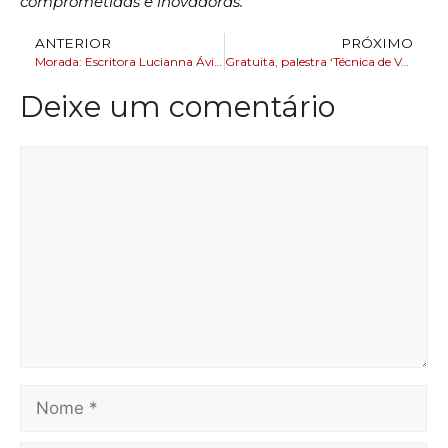
comprometidas e inovadoras.
ANTERIOR
PRÓXIMO
Morada: Escritora Lucianna Ávila anuncia novo livro sobre Mouraria em live
Gratuita, palestra ‘Técnica de Vendas’ é voltada para profissionais do varejo
Deixe um comentário