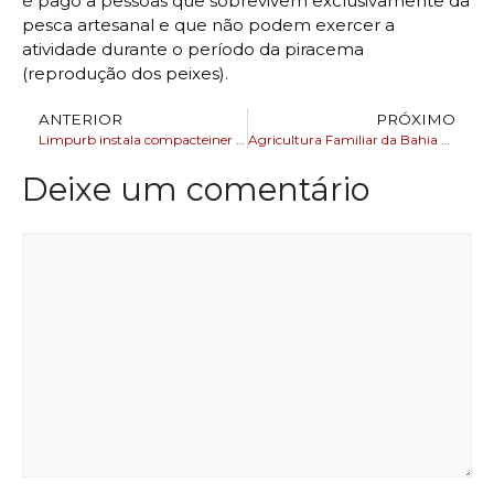
é pago a pessoas que sobrevivem exclusivamente da
pesca artesanal e que não podem exercer a
atividade durante o período da piracema
(reprodução dos peixes).
ANTERIOR
PRÓXIMO
Limpurb instala compacteiner na Avenida Joana Angélica
Agricultura Familiar da Bahia marca presença no maior Congresso Internacional de Nutrição Funcional
Deixe um comentário