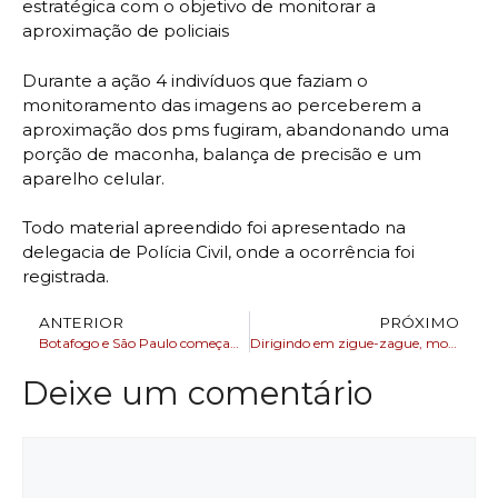
estratégica com o objetivo de monitorar a
aproximação de policiais
Durante a ação 4 indivíduos que faziam o
monitoramento das imagens ao perceberem a
aproximação dos pms fugiram, abandonando uma
porção de maconha, balança de precisão e um
aparelho celular.
Todo material apreendido foi apresentado na
delegacia de Polícia Civil, onde a ocorrência foi
registrada.
ANTERIOR
PRÓXIMO
Botafogo e São Paulo começam a disputar vaga na semi da Libertadores
Dirigindo em zigue-zague, motorista alcoolizado é preso pela PRF na BR 324
Deixe um comentário