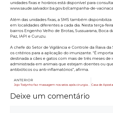
unidades fixas e horários está disponível para consulta
www.saude.salvador.ba.gov.br/campanha-de-vacinacao
Além das unidades fixas, a SMS também disponibiliza 
em localidades diferentes a cada dia. Nesta terça-feira
bairros Engenho Velho de Brotas, Sussuarana, Boca d
Paz, IAPI e Curuzu.
A chefe do Setor de Vigilância e Controle da Raiva da 
os critérios para a aplicação do imunizante. “É import
destinada a cães e gatos com mais de três meses de 
administrada em animais que estejam doentes ou q
antibióticos ou anti-inflamatórios”, afirma.
ANTERIOR
Jojo Todynho faz massagem nos seios após cirurgias plásticas
Deixe um comentário