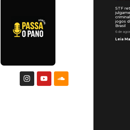
STF re
julgam
crimina
jogos d
Brasil
6 de ago
Leia Ma