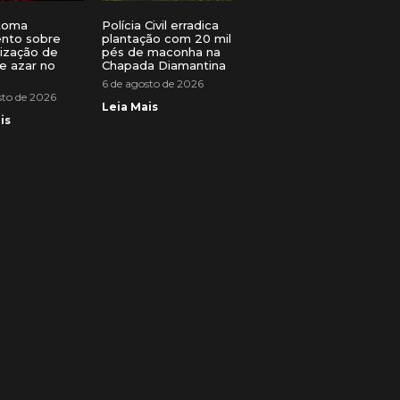
toma
Polícia Civil erradica
ento sobre
plantação com 20 mil
lização de
pés de maconha na
e azar no
Chapada Diamantina
6 de agosto de 2026
sto de 2026
Leia Mais
is