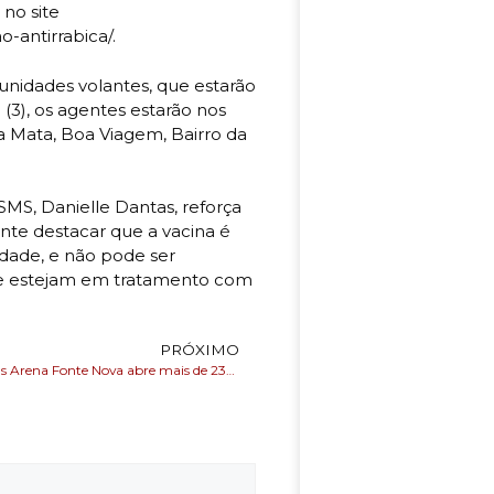
 no site
-antirrabica/.
unidades volantes, que estarão
 (3), os agentes estarão nos
a Mata, Boa Viagem, Bairro da
SMS, Danielle Dantas, reforça
ante destacar que a vacina é
idade, e não pode ser
ue estejam em tratamento com
PRÓXIMO
Casa de Apostas Arena Fonte Nova abre mais de 230 vagas para aulas gratuitas do Centro de Treinamento de Campeões