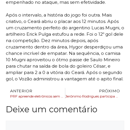
empenhado no ataque, mas sem efetividade.
Após o intervalo, a história do jogo foi outra. Mais
criativo, o Ceará abriu o placar aos 12 minutos. Após
um cruzamento perfeito do argentino Lucas Mugni, o
artilheiro Erick Pulga estufou a rede. Foi o 12º gol dele
na competição. Dez minutos depois, após
cruzamento dentro da área, Hygor desperdiçou uma
chance incrível de empatar. Na sequência, o camisa
10 Mugni aproveitou o ótmo passe de Saulo Mineiro
para chutar na saída de bola do goleiro César, e
ampliar para 2 a 0 a vitória do Ceará. Após o segundo
gol, o Vozão administrou a vantagem até o apito final.
ANTERIOR
PRÓXIMO
PRF apreende eletrônicos sem nota fiscal em ônibus na BR-242, em Barreiras (BA)
Jerônimo Rodrigues participa da Abertura Institucional do Seminário Cultura e Mudança do Clima, no Centro de Convenções, em Salvador
Deixe um comentário