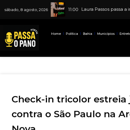
Laura Passos passa a 
Angelo: Salvador fic
11:00
sábado, 8 agosto, 2026
Home
Política
Bahia
Municípios
Entre
Check-in tricolor estreia
contra o São Paulo na A
Nova