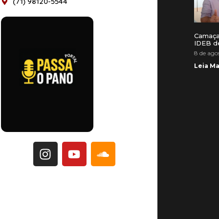
(71) 98120-5544
Camaça
IDEB d
8 de ago
Leia Ma