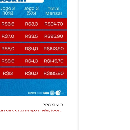
PRÓXIMO
Ivana Bastas retira candidatura e apoia reeleição de Adolfo Menezes na Alba