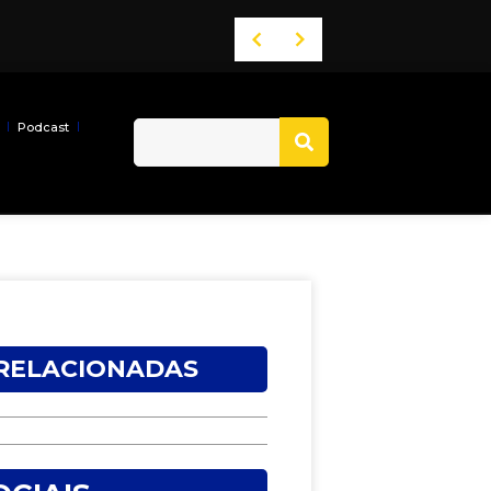
 ACM Neto
Band Bahia realiza tradicional debate entre candidatos ao Governo da Bahia para mais de 300 cidades neste domingo (9)
Podcast
 RELACIONADAS