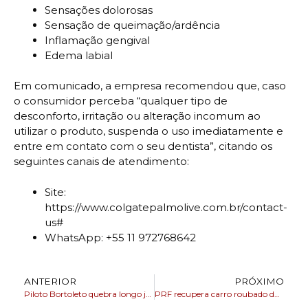
Sensações dolorosas
Sensação de queimação/ardência
Inflamação gengival
Edema labial
Em comunicado, a empresa recomendou que, caso
o consumidor perceba “qualquer tipo de
desconforto, irritação ou alteração incomum ao
utilizar o produto, suspenda o uso imediatamente e
entre em contato com o seu dentista”, citando os
seguintes canais de atendimento:
Site:
https://www.colgatepalmolive.com.br/contact-
us#
WhatsApp: +55 11 972768642
ANTERIOR
PRÓXIMO
Piloto Bortoleto quebra longo jejum brasileiro na F1 e pontua na Áustria
PRF recupera carro roubado durante fiscalização em São Mateus