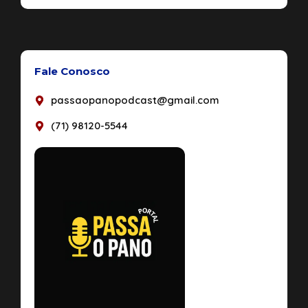
Fale Conosco
passaopanopodcast@gmail.com
(71) 98120-5544