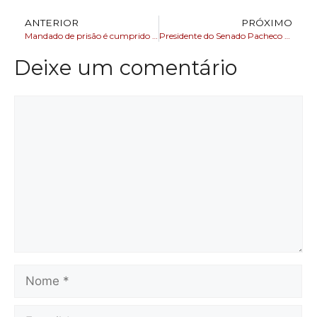
ANTERIOR
PRÓXIMO
Mandado de prisão é cumprido durante abordagem na praça de pedágio de Simões Filho (BA)
Presidente do Senado Pacheco pede prudência em pedido de impeachment do Ministro Moraes
Deixe um comentário