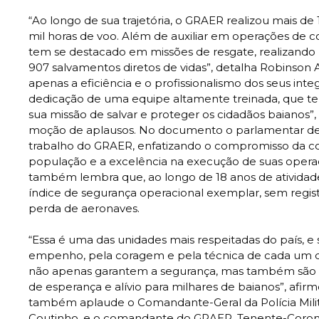
“Ao longo de sua trajetória, o GRAER realizou mais de
mil horas de voo. Além de auxiliar em operações de 
tem se destacado em missões de resgate, realizando
907 salvamentos diretos de vidas”, detalha Robinson A
apenas a eficiência e o profissionalismo dos seus in
dedicação de uma equipe altamente treinada, que t
sua missão de salvar e proteger os cidadãos baianos”,
moção de aplausos. No documento o parlamentar de
trabalho do GRAER, enfatizando o compromisso da c
população e a excelência na execução de suas opera
também lembra que, ao longo de 18 anos de ativida
índice de segurança operacional exemplar, sem regist
perda de aeronaves.
“Essa é uma das unidades mais respeitadas do país, e 
empenho, pela coragem e pela técnica de cada um 
não apenas garantem a segurança, mas também são
de esperança e alívio para milhares de baianos”, afir
também aplaude o Comandante-Geral da Polícia Milit
Coutinho, e o comandante do GRAER, Tenente-Coronel