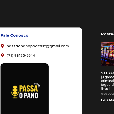
Posta
Fale Conosco
passaopanopodcast@gmail.com
(71) 98120-5544
STF re
julgam
crimina
jogos d
Brasil
6 de ago
Leia Ma