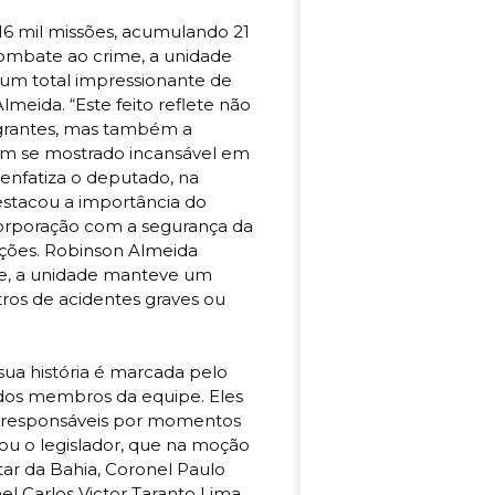
 16 mil missões, acumulando 21
combate ao crime, a unidade
 um total impressionante de
lmeida. “Este feito reflete não
tegrantes, mas também a
em se mostrado incansável em
 enfatiza o deputado, na
stacou a importância do
orporação com a segurança da
ções. Robinson Almeida
de, a unidade manteve um
ros de acidentes graves ou
sua história é marcada pelo
dos membros da equipe. Eles
 responsáveis por momentos
mou o legislador, que na moção
ar da Bahia, Coronel Paulo
 Carlos Victor Taranto Lima