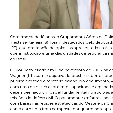
Comemorando 18 anos, o Grupamento Aéreo da Polícia
nesta sexta-feira (8), foram destacados pelo deputa
(PT), que em moção de aplausos apresentada na Asse
que a instituição é uma das unidades de segurança ma
do Brasil.
O GRAER foi criado em 8 de novembro de 2006, na g
Wagner (PT), com o objetivo de prestar suporte aére
pública em todo o território baiano. No documento, 
com uma estrutura altamente capacitada e equipad
desempenhado um papel fundamental no apoio às açõe
missões de defesa civil. O parlamentar enfatiza aind
com bases nas regiões estratégicas do Oeste e da C
conta com uma frota composta por quatro helicópter