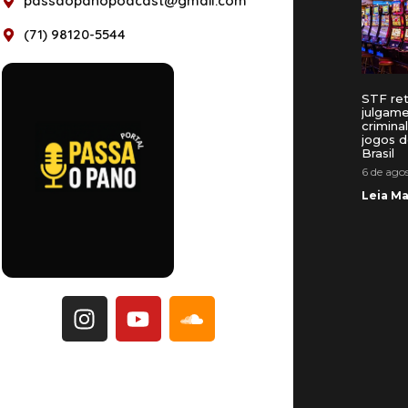
passaopanopodcast@gmail.com
(71) 98120-5544
STF re
julgam
crimina
jogos d
Brasil
6 de ago
Leia Ma