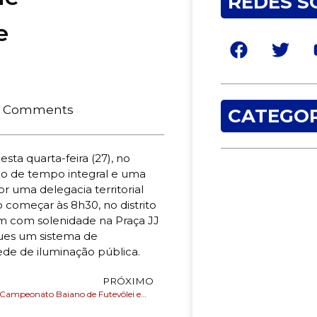
REDES S
e
 Comments
CATEGOR
a quarta-feira (27), no
io de tempo integral e uma
 uma delegacia territorial
o começar às 8h30, no distrito
m com solenidade na Praça JJ
ues um sistema de
de de iluminação pública.
PRÓXIMO
Find Weekend: Campeonato Baiano de Futevôlei em Lauro de Freitas – Muito Mais que um Campeonato