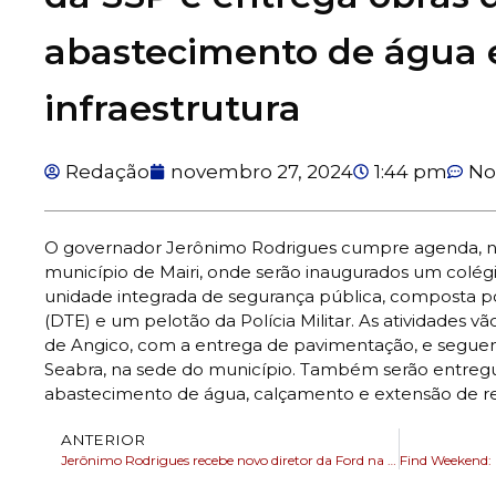
abastecimento de água 
infraestrutura
Redação
novembro 27, 2024
1:44 pm
No
O governador Jerônimo Rodrigues cumpre agenda, nest
município de Mairi, onde serão inaugurados um colég
unidade integrada de segurança pública, composta por
(DTE) e um pelotão da Polícia Militar. As atividades vã
de Angico, com a entrega de pavimentação, e segue
Seabra, na sede do município. Também serão entreg
abastecimento de água, calçamento e extensão de re
ANTERIOR
Jerônimo Rodrigues recebe novo diretor da Ford na América do Sul para alinhamento de projetos para a Bahia