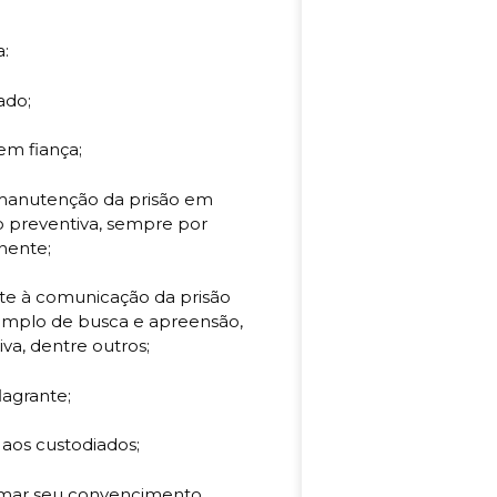
ara:
teado;
 sem fiança;
 manutenção da prisão em
o preventiva, sempre por
tinente;
nte à comunicação da prisão
emplo de busca e apreensão,
tiva, dentre outros;
flagrante;
s aos custodiados;
ormar seu convencimento