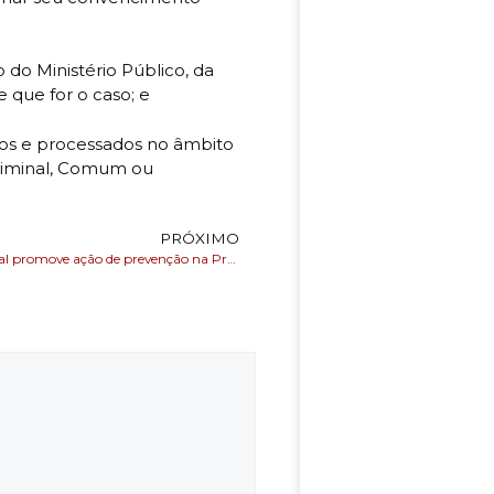
;
 do Ministério Público, da
re que for o caso; e
os e processados no âmbito
 Criminal, Comum ou
PRÓXIMO
Saúde Municipal promove ação de prevenção na Praia da Preguiça em parceria com Limpurb, Salvamar e Prefeitura-Bairro