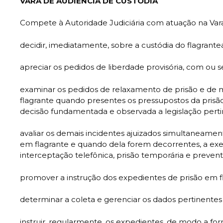
VARA DE AUDIÊNCIA DE CUSTÓDIA
Compete à Autoridade Judiciária com atuação na V
decidir, imediatamente, sobre a custódia do flagran
apreciar os pedidos de liberdade provisória, com ou
examinar os pedidos de relaxamento de prisão e de
flagrante quando presentes os pressupostos da prisã
decisão fundamentada e observada a legislação per
avaliar os demais incidentes ajuizados simultaneame
em flagrante e quando dela forem decorrentes, a ex
interceptação telefônica, prisão temporária e preven
promover a instrução dos expedientes de prisão em 
determinar a coleta e gerenciar os dados pertinente
instruir, regularmente, os expedientes, de modo a f