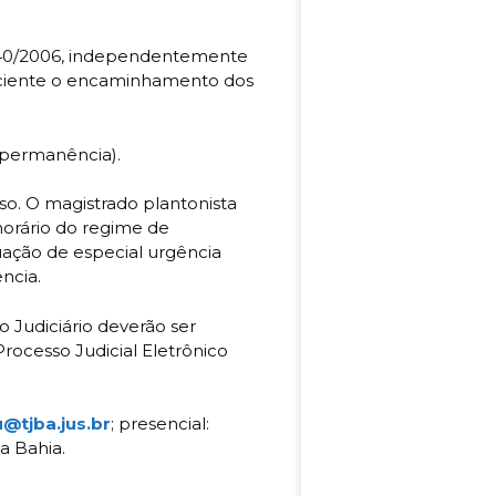
1.340/2006, independentemente
iciente o encaminhamento dos
de permanência).
so. O magistrado plantonista
horário do regime de
uação de especial urgência
anência.
 Judiciário deverão ser
rocesso Judicial Eletrônico
@tjba.jus.br
; presencial:
 da Bahia.