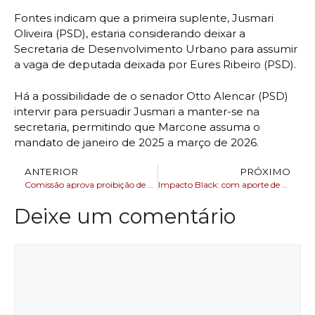
Fontes indicam que a primeira suplente, Jusmari
Oliveira (PSD), estaria considerando deixar a
Secretaria de Desenvolvimento Urbano para assumir
a vaga de deputada deixada por Eures Ribeiro (PSD).
Há a possibilidade de o senador Otto Alencar (PSD)
intervir para persuadir Jusmari a manter-se na
secretaria, permitindo que Marcone assuma o
mandato de janeiro de 2025 a março de 2026.
ANTERIOR
PRÓXIMO
Comissão aprova proibição de venda e porte de bebidas alcoólicas em campeonatos de futebol
Impacto Black: com aporte de R$ 1 milhão, projeto beneficia duas associações baianas com ações de transformação social
Deixe um comentário