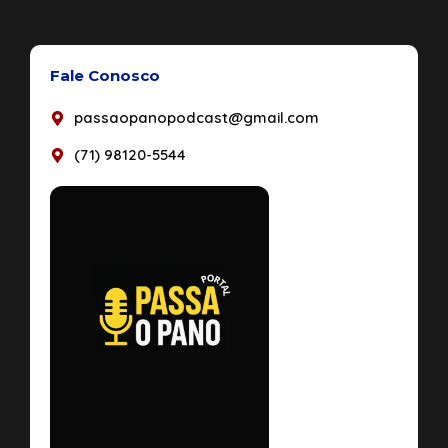
Fale Conosco
passaopanopodcast@gmail.com
(71) 98120-5544