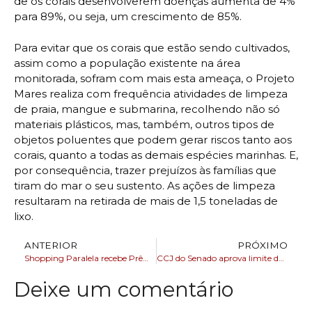
de os corais desenvolverem doenças aumenta de 4%
para 89%, ou seja, um crescimento de 85%.
Para evitar que os corais que estão sendo cultivados,
assim como a população existente na área
monitorada, sofram com mais esta ameaça, o Projeto
Mares realiza com frequência atividades de limpeza
de praia, mangue e submarina, recolhendo não só
materiais plásticos, mas, também, outros tipos de
objetos poluentes que podem gerar riscos tanto aos
corais, quanto a todas as demais espécies marinhas. E,
por consequência, trazer prejuízos às famílias que
tiram do mar o seu sustento. As ações de limpeza
resultaram na retirada de mais de 1,5 toneladas de
lixo.
ANTERIOR
PRÓXIMO
Shopping Paralela recebe Prêmio Parceiros do Coração, do Hospital Martagão Gesteira
CCJ do Senado aprova limite de ruído para fogos de artifício
Deixe um comentário