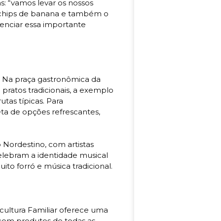
s: “vamos levar os nossos
os, chips de banana e também o
enciar essa importante
 Na praça gastronômica da
m pratos tradicionais, a exemplo
utas típicas. Para
ta de opções refrescantes,
 Nordestino, com artistas
celebram a identidade musical
to forró e música tradicional.
ricultura Familiar oferece uma
s com produtos de todas as