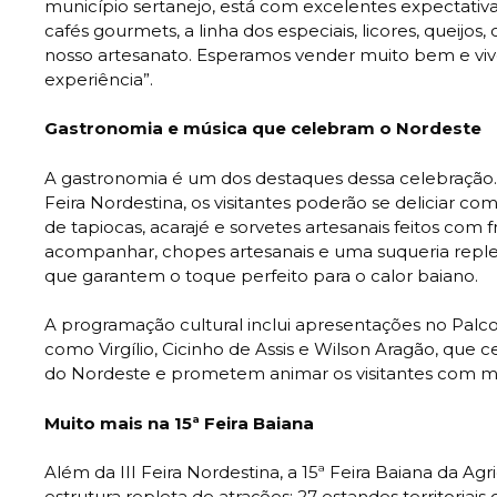
município sertanejo, está com excelentes expectativa
cafés gourmets, a linha dos especiais, licores, queij
nosso artesanato. Esperamos vender muito bem e viv
experiência”.
Gastronomia e música que celebram o Nordeste
A gastronomia é um dos destaques dessa celebração.
Feira Nordestina, os visitantes poderão se deliciar co
de tapiocas, acarajé e sorvetes artesanais feitos com fr
acompanhar, chopes artesanais e uma suqueria reple
que garantem o toque perfeito para o calor baiano.
A programação cultural inclui apresentações no Palco
como Virgílio, Cicinho de Assis e Wilson Aragão, que 
do Nordeste e prometem animar os visitantes com mui
Muito mais na 15ª Feira Baiana
Além da III Feira Nordestina, a 15ª Feira Baiana da Ag
estrutura repleta de atrações: 27 estandes territoriai