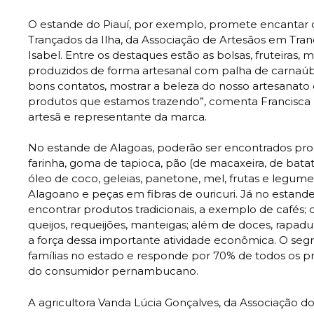
O estande do Piauí, por exemplo, promete encantar o
Trançados da Ilha, da Associação de Artesãos em Tran
Isabel. Entre os destaques estão as bolsas, fruteiras,
produzidos de forma artesanal com palha de carnaúba
bons contatos, mostrar a beleza do nosso artesanato e
produtos que estamos trazendo”, comenta Francisca M
artesã e representante da marca.
No estande de Alagoas, poderão ser encontrados pro
farinha, goma de tapioca, pão (de macaxeira, de batat
óleo de coco, geleias, panetone, mel, frutas e legume
Alagoano e peças em fibras de ouricuri. Já no estand
encontrar produtos tradicionais, a exemplo de cafés; 
queijos, requeijões, manteigas; além de doces, rapad
a força dessa importante atividade econômica. O se
famílias no estado e responde por 70% de todos os
do consumidor pernambucano.
A agricultora Vanda Lúcia Gonçalves, da Associação dos