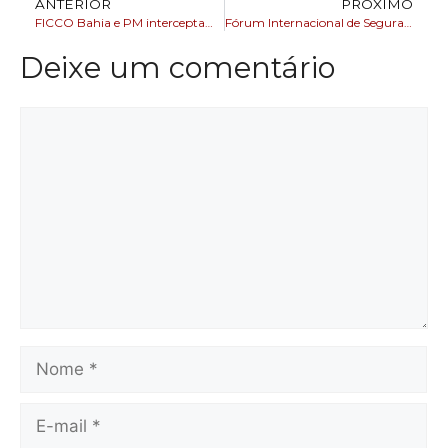
ANTERIOR
PRÓXIMO
FICCO Bahia e PM interceptam mulher que transportava drogas do RJ para Itabuna
Fórum Internacional de Segurança Viária debate boas práticas para o trânsito de Salvador
Deixe um comentário