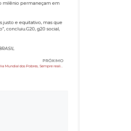
 do milênio permaneçam em
 justo e equitativo, mas que
, concluiu.G20, g20 social,
BRASIL
PRÓXIMO
Em alusão ao Dia Mundial dos Pobres, Sempre realiza entrega de refeições em Restaurantes Populares neste domingo (17)