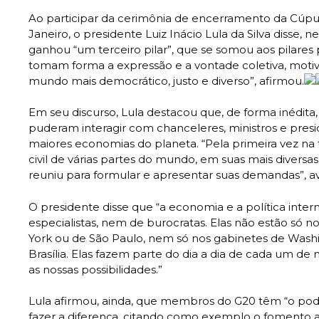
Ao participar da cerimônia de encerramento da Cúpul
Janeiro, o presidente Luiz Inácio Lula da Silva disse, 
ganhou “um terceiro pilar”, que se somou aos pilares po
tomam forma a expressão e a vontade coletiva, moti
mundo mais democrático, justo e diverso”, afirmou.
Em seu discurso, Lula destacou que, de forma inédit
puderam interagir com chanceleres, ministros e pres
maiores economias do planeta. “Pela primeira vez na t
civil de várias partes do mundo, em suas mais diversa
reuniu para formular e apresentar suas demandas”, av
O presidente disse que “a economia e a política inte
especialistas, nem de burocratas. Elas não estão só no
York ou de São Paulo, nem só nos gabinetes de Wash
Brasília. Elas fazem parte do dia a dia de cada um de 
as nossas possibilidades.”
Lula afirmou, ainda, que membros do G20 têm “o pode
fazer a diferença, citando como exemplo o fomento