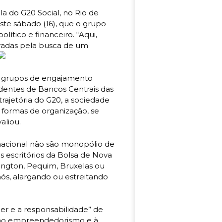
a do G20 Social, no Rio de
neste sábado (16), que o grupo
lítico e financeiro. “Aqui,
vadas pela busca de um
a, grupos de engajamento
identes de Bancos Centrais das
rajetória do G20, a sociedade
s formas de organização, se
aliou.
rnacional não são monopólio de
s escritórios da Bolsa de Nova
ington, Pequim, Bruxelas ou
nós, alargando ou estreitando
r e a responsabilidade” de
 ao empreendedorismo e à