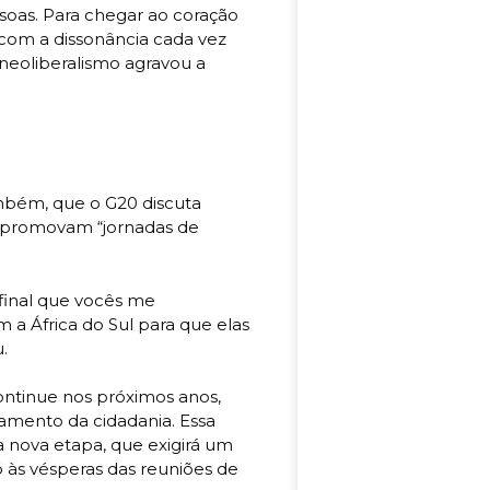
ssoas. Para chegar ao coração
com a dissonância cada vez
 neoliberalismo agravou a
mbém, que o G20 discuta
e promovam “jornadas de
final que vocês me
 a África do Sul para que elas
.
continue nos próximos anos,
jamento da cidadania. Essa
nova etapa, que exigirá um
ó às vésperas das reuniões de