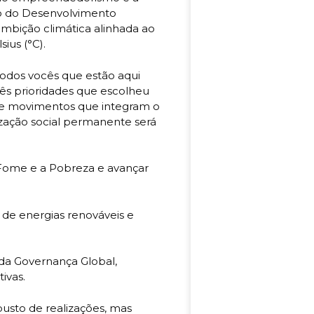
o do Desenvolvimento
 ambição climática alinhada ao
ius (°C).
 todos vocês que estão aqui
três prioridades que escolheu
es e movimentos que integram o
ização social permanente será
a Fome e a Pobreza e avançar
 de energias renováveis e
da Governança Global,
ivas.
busto de realizações, mas