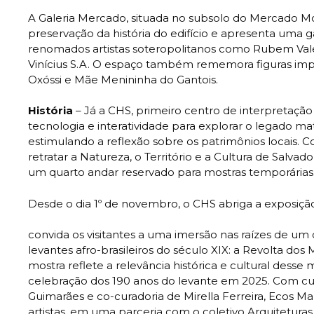
A Galeria Mercado, situada no subsolo do Mercado Mo
preservação da história do edifício e apresenta uma g
renomados artistas soteropolitanos como Rubem Valen
Vinícius S.A. O espaço também rememora figuras i
Oxóssi e Mãe Menininha do Gantois.
História
– Já a CHS, primeiro centro de interpretação 
tecnologia e interatividade para explorar o legado mat
estimulando a reflexão sobre os patrimônios locais. 
retratar a Natureza, o Território e a Cultura de Salva
um quarto andar reservado para mostras temporárias
Desde o dia 1º de novembro, o CHS abriga a exposiçã
convida os visitantes a uma imersão nas raízes de u
levantes afro-brasileiros do século XIX: a Revolta dos
mostra reflete a relevância histórica e cultural dess
celebração dos 190 anos do levante em 2025. Com cur
Guimarães e co-curadoria de Mirella Ferreira, Ecos Ma
artistas, em uma parceria com o coletivo Arquiteturas