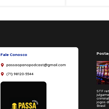
Posta
Fale Conosco
passaopanopodcast@gmail.com
(71) 98120-5544
STF re
julgam
crimina
jogos d
Brasil