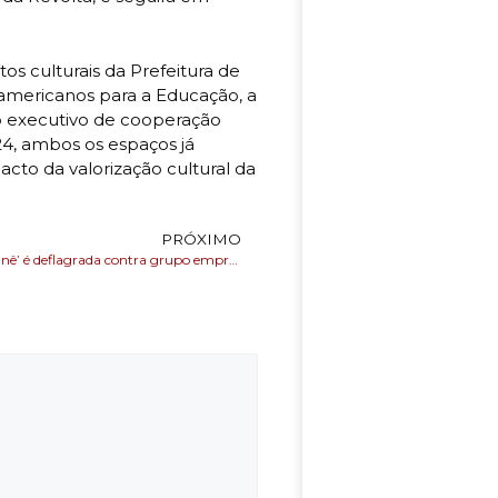
s culturais da Prefeitura de
-americanos para a Educação, a
do executivo de cooperação
24, ambos os espaços já
acto da valorização cultural da
PRÓXIMO
‘Operação Okanê’ é deflagrada contra grupo empresarial apontado por sonegar cerca de R$ 25 mi em impostos