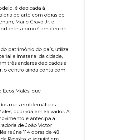
delo, é dedicada à
aleria de arte com obras de
tim, Mario Cravo Jr. e
mportantes como Camafeu de
do patrimônio do país, utiliza
erial e imaterial da cidade,
Com três andares dedicados a
dor, o centro ainda conta com
.
o Ecos Malês, que
m dos mais emblemáticos
 Malês, ocorrida em Salvador. A
e movimento e antecipa a
adoria de João Victor
lês reúne 114 obras de 48
 da Revolta, e seguirá em