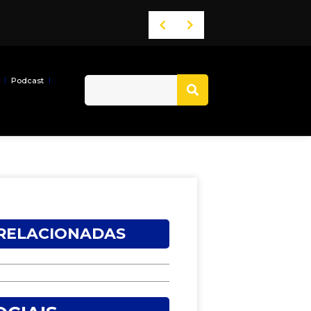
 ACM Neto
Band Bahia realiza tradicional debate entre candidatos ao Governo da Bahia para mais de 300 cidades neste domingo (9)
Podcast
 RELACIONADAS