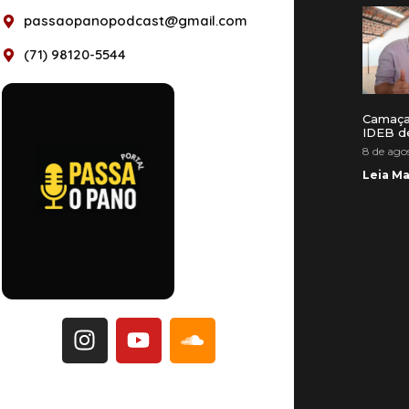
passaopanopodcast@gmail.com
(71) 98120-5544
Camaça
IDEB d
8 de ago
Leia Ma