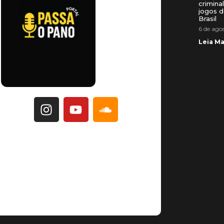
crimina
jogos d
Brasil
6 de ago
Leia Ma