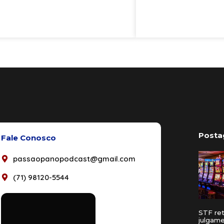
Posta
Fale Conosco
passaopanopodcast@gmail.com
(71) 98120-5544
STF re
julgam