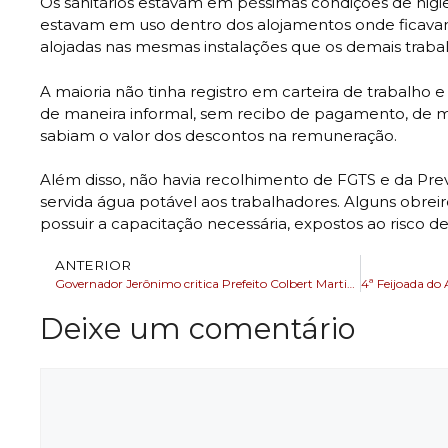
Os sanitários estavam em péssimas condições de higi
estavam em uso dentro dos alojamentos onde ficavam
alojadas nas mesmas instalações que os demais traba
A maioria não tinha registro em carteira de trabalho
de maneira informal, sem recibo de pagamento, de 
sabiam o valor dos descontos na remuneração.
Além disso, não havia recolhimento de FGTS e da Prev
servida água potável aos trabalhadores. Alguns obrei
possuir a capacitação necessária, expostos ao risco d
ANTERIOR
Governador Jerônimo critica Prefeito Colbert Martins ”Blogueirinho” e lamenta a saúde Feira de Santana
Deixe um comentário