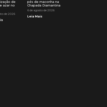
lização de
pés de maconha na
e azar no
Chapada Diamantina
6 de agosto de 2026
sto de 2026
Leia Mais
is