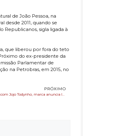
ural de João Pessoa, na
al desde 2011, quando se
Republicanos, sigla ligada à
 que liberou por fora do teto
Próximo do ex-presidente da
omissão Parlamentar de
pção na Petrobras, em 2015, no
PRÓXIMO
Após polêmica com Jojo Todynho, marca anuncia Ivete Sangalo como a nova garota-propaganda