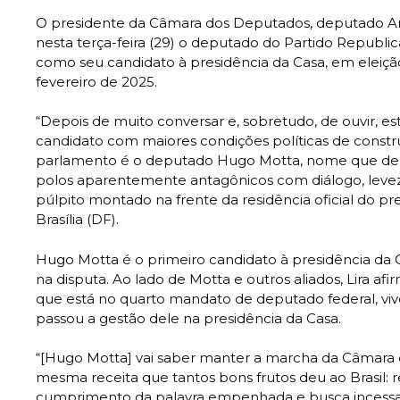
O presidente da Câmara dos Deputados, deputado Art
nesta terça-feira (29) o deputado do Partido Republi
como seu candidato à presidência da Casa, em eleição 
fevereiro de 2025.
“Depois de muito conversar e, sobretudo, de ouvir, e
candidato com maiores condições políticas de constr
parlamento é o deputado Hugo Motta, nome que dem
polos aparentemente antagônicos com diálogo, leveza 
púlpito montado na frente da residência oficial do p
Brasília (DF).
Hugo Motta é o primeiro candidato à presidência da
na disputa. Ao lado de Motta e outros aliados, Lira af
que está no quarto mandato de deputado federal, vive
passou a gestão dele na presidência da Casa.
“[Hugo Motta] vai saber manter a marcha da Câmara 
mesma receita que tantos bons frutos deu ao Brasil: r
cumprimento da palavra empenhada e busca incessa