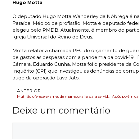
Hugo Motta
O deputado Hugo Motta Wanderley da Nóbrega é nat
Paraíba. Médico de profissão, Motta é deputado feder
elegeu pelo PMDB. Atualmente, é membro do partido 
Igreja Universal do Reino de Deus.
Motta relator a chamada PEC do orçamento de guerra,
de gastos as despesas com a pandemia da covid-19. 
Câmara, Eduardo Cunha, Motta foi o presidente da C
Inquérito (CPI) que investigou as denúncias de corru
auge da operação Lava Jato.
ANTERIOR
Mutirão oferece exames de mamografia para servidoras estaduais da Educação na sexta-feira (1°)
Deixe um comentário