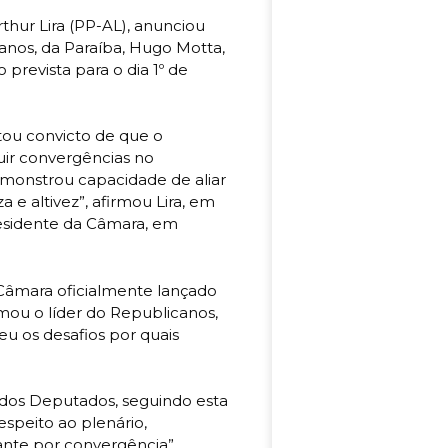
hur Lira (PP-AL), anunciou
canos, da Paraíba, Hugo Motta,
prevista para o dia 1º de
stou convicto de que o
uir convergências no
onstrou capacidade de aliar
e altivez”, afirmou Lira, em
residente da Câmara, em
 Câmara oficialmente lançado
irmou o líder do Republicanos,
u os desafios por quais
dos Deputados, seguindo esta
espeito ao plenário,
nte por convergência”,