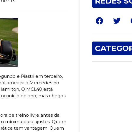
REDES S
ments
CATEGOR
undo e Piastri em terceiro,
ipal ameaça à Mercedes no
Hamilton. O MCL40 está
 no início do ano, mas chegou
ra de treino livre antes da
gem mínima para ajustes. Quem
 prática tem vantagem. Quem