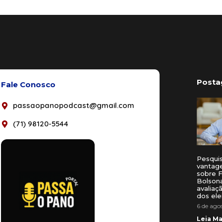
Posta
Fale Conosco
passaopanopodcast@gmail.com
(71) 98120-5544
Pesqui
vantag
sobre F
Bolson
avalia
dos ele
6 de ago
Leia Ma