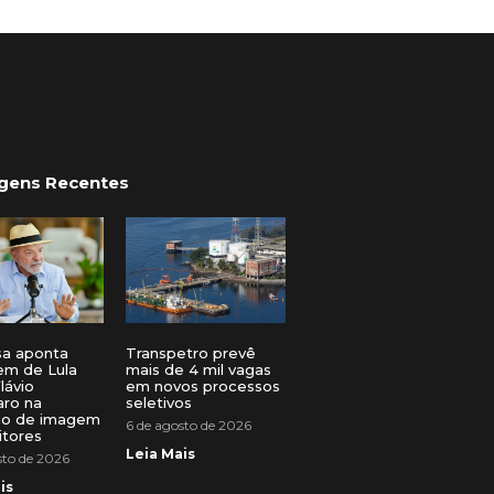
gens Recentes
sa aponta
Transpetro prevê
em de Lula
mais de 4 mil vagas
lávio
em novos processos
aro na
seletivos
ção de imagem
6 de agosto de 2026
itores
Leia Mais
sto de 2026
is