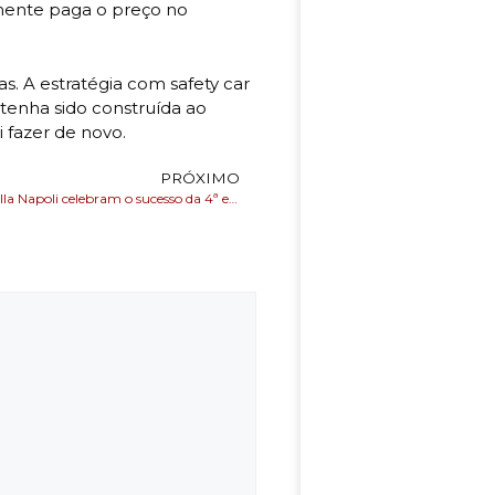
lmente paga o preço no
s. A estratégia com safety car
tenha sido construída ao
i fazer de novo.
PRÓXIMO
GACC-BA e Bella Napoli celebram o sucesso da 4ª edição do Jantar do AmorEvento reuniu empresários, lideranças e apoiadores, com renda 100% revertida para o GACC-BA