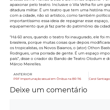
apaixonar pelo teatro. Inclusive o Vila Velha foi um gr
ditadura militar. É um teatro que tem uma história m
com a cidade, não só artístico, como também políti
importantíssimo essa ideia de repaginar esse espaço,
equipamento que já faz parte do patrimônio da cidade
“Há 60 anos, quando o teatro foi inaugurado, ele foi m
brasileira, porque muitas coisas que depois modificar
os tropicalistas, os Novos Baianos, o (ator) Othon Bastos
Rodrigues, uma porrada de gente. É um espaço impor
país”, disse o criador do Bando de Teatro Olodum e dir
Márcio Meirelles.
ANTERIOR
PRF Importunação sexual em Ônibus na BR 116
Deixe um comentário