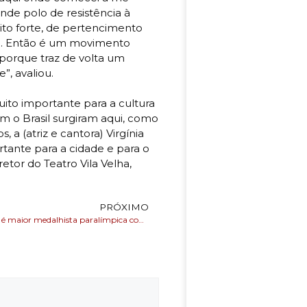
ande polo de resistência à
uito forte, de pertencimento
co. Então é um movimento
 porque traz de volta um
”, avaliou.
uito importante para a cultura
am o Brasil surgiram aqui, como
, a (atriz e cantora) Virgínia
tante para a cidade e para o
etor do Teatro Vila Velha,
PRÓXIMO
Carol Santiago é maior medalhista paralímpica conquistou 6 ouro