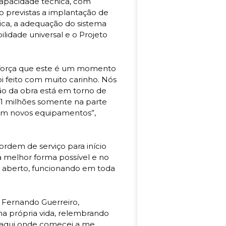
capacidade técnica, com
 previstas a implantação de
tica, a adequação do sistema
ilidade universal e o Projeto
reforça que este é um momento
oi feito com muito carinho. Nós
ção da obra está em torno de
1 milhões somente na parte
s em novos equipamentos”,
ordem de serviço para início
a melhor forma possível e no
o aberto, funcionando em toda
 Fernando Guerreiro,
 na própria vida, relembrando
i aqui onde comecei a me