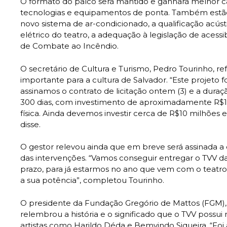
O formato do palco será mantido e ganhará melhor 
tecnologias e equipamentos de ponta. Também estão
novo sistema de ar-condicionado, a qualificação acús
elétrico do teatro, a adequação à legislação de acessib
de Combate ao Incêndio.
O secretário de Cultura e Turismo, Pedro Tourinho, 
importante para a cultura de Salvador. “Este projeto f
assinamos o contrato de licitação ontem (3) e a dura
300 dias, com investimento de aproximadamente R$1
física. Ainda devemos investir cerca de R$10 milhõe
disse.
O gestor relevou ainda que em breve será assinada a 
das intervenções. “Vamos conseguir entregar o TVV d
prazo, para já estarmos no ano que vem com o teatr
a sua potência”, completou Tourinho.
O presidente da Fundação Gregório de Mattos (FGM),
relembrou a história e o significado que o TVV possui
artistas como Harildo Déda e Bemvindo Siqueira. “Fo