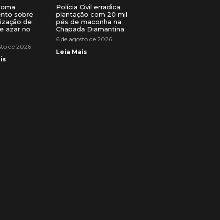
toma
Polícia Civil erradica
ento sobre
plantação com 20 mil
lização de
pés de maconha na
e azar no
Chapada Diamantina
6 de agosto de 2026
sto de 2026
Leia Mais
is