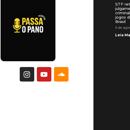
STF re
julgam
crimina
jogos d
Brasil
6 de ago
Leia Ma