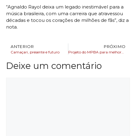
“Agnaldo Rayol deixa um legado inestimável para a
música brasileira, com uma carreira que atravessou
décadas e tocou os corações de milhões de fãs”, diz a
nota.
ANTERIOR
PRÓXIMO
Camaçari, presente e futuro
Projeto do MPBA para melhorar indicadores sociais do estado inicia ações no sudoeste baiano
Deixe um comentário