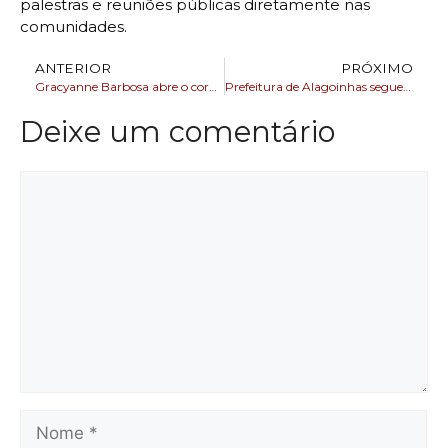
palestras e reuniões públicas diretamente nas
comunidades.
ANTERIOR
PRÓXIMO
Gracyanne Barbosa abre o coração e fala que Belo passou casa para ex empresário
Prefeitura de Alagoinhas segue processo de implantação do Sistema Eletrônico de Informações – SEI Bahia Municípios
Deixe um comentário