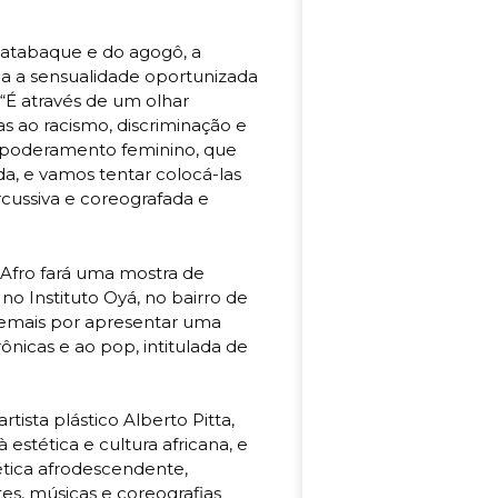
o atabaque e do agogô, a
oda a sensualidade oportunizada
 “É através de um olhar
s ao racismo, discriminação e
empoderamento feminino, que
a, e vamos tentar colocá-las
cussiva e coreografada e
 Afro fará uma mostra de
o Instituto Oyá, no bairro de
s demais por apresentar uma
ônicas e ao pop, intitulada de
tista plástico Alberto Pitta,
estética e cultura africana, e
ética afrodescendente,
es, músicas e coreografias