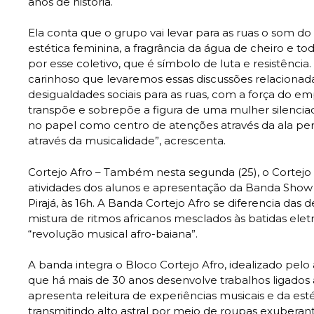
anos de história.
Ela conta que o grupo vai levar para as ruas o som d
estética feminina, a fragrância da água de cheiro e t
por esse coletivo, que é símbolo de luta e resistência.
carinhoso que levaremos essas discussões relacionada
desigualdades sociais para as ruas, com a força do 
transpõe e sobrepõe a figura de uma mulher silenciad
no papel como centro de atenções através da ala per
através da musicalidade”, acrescenta.
Cortejo Afro – Também nesta segunda (25), o Cortejo
atividades dos alunos e apresentação da Banda Show n
Pirajá, às 16h. A Banda Cortejo Afro se diferencia da
mistura de ritmos africanos mesclados às batidas eletr
“revolução musical afro-baiana”.
A banda integra o Bloco Cortejo Afro, idealizado pelo ar
que há mais de 30 anos desenvolve trabalhos ligados à 
apresenta releitura de experiências musicais e da est
transmitindo alto astral por meio de roupas exuberant