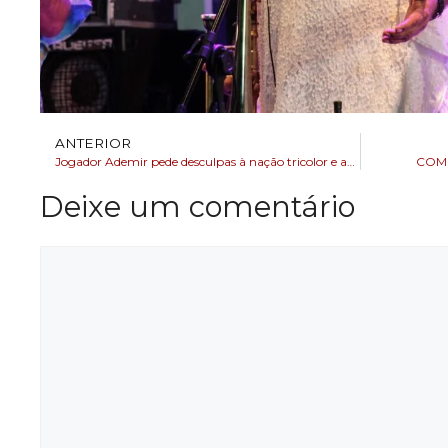
ANTERIOR
Jogador Ademir pede desculpas à nação tricolor e afirma que ´´o grupo não vai desistir”
COM
Deixe um comentário