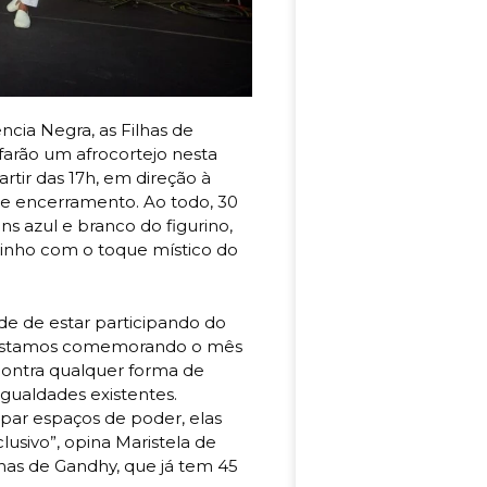
cia Negra, as Filhas de
 farão um afrocortejo nesta
artir das 17h, em direção à
e encerramento. Ao todo, 30
ns azul e branco do figurino,
rinho com o toque místico do
e de estar participando do
e estamos comemorando o mês
contra qualquer forma de
igualdades existentes.
ar espaços de poder, elas
usivo”, opina Maristela de
lhas de Gandhy, que já tem 45