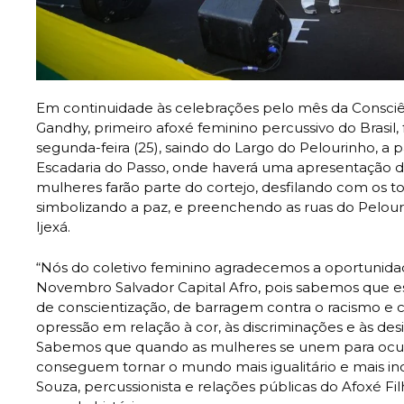
Em continuidade às celebrações pelo mês da Consciên
Gandhy, primeiro afoxé feminino percussivo do Brasil,
segunda-feira (25), saindo do Largo do Pelourinho, a p
Escadaria do Passo, onde haverá uma apresentação d
mulheres farão parte do cortejo, desfilando com os to
simbolizando a paz, e preenchendo as ruas do Pelou
Ijexá.
“Nós do coletivo feminino agradecemos a oportunidad
Novembro Salvador Capital Afro, pois sabemos qu
de conscientização, de barragem contra o racismo e 
opressão em relação à cor, às discriminações e às des
Sabemos que quando as mulheres se unem para ocup
conseguem tornar o mundo mais igualitário e mais incl
Souza, percussionista e relações públicas do Afoxé Fi