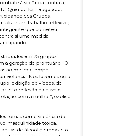
combate à violência contra a
io. Quando foi inaugurado,
rticipando dos Grupos
alizar um trabalho reflexivo,
 integrante que cometeu
 contra si uma medida
articipando.
stribuídos em 25 grupos.
 a geração de prontuário. “O
, mas ao mesmo tempo
er violência. Nós fazemos essa
po, exibição de vídeos, de
ar essa reflexão coletiva e
elação com a mulher”, explica
dos temas como violência de
vo, masculinidade tóxica,
 abuso de álcool e drogas e o