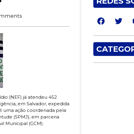
REDES S
omments
CATEGOR
dio (NEF) já atendeu 452
ência, em Salvador, expedida
F é uma ação coordenada pela
entude (SPMJ), em parceria
il Municipal (GCM).