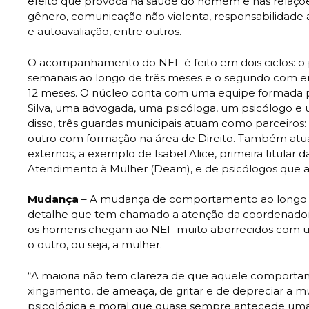
efeito que provoca na saúde do homem e nas relações
gênero, comunicação não violenta, responsabilidade a
e autoavaliação, entre outros.
O acompanhamento do NEF é feito em dois ciclos: o 
semanais ao longo de três meses e o segundo com e
12 meses. O núcleo conta com uma equipe formada 
Silva, uma advogada, uma psicóloga, um psicólogo e u
disso, três guardas municipais atuam como parceiros
outro com formação na área de Direito. Também atua
externos, a exemplo de Isabel Alice, primeira titular 
Atendimento à Mulher (Deam), e de psicólogos que 
Mudança
– A mudança de comportamento ao long
detalhe que tem chamado a atenção da coordenadora
os homens chegam ao NEF muito aborrecidos com um
o outro, ou seja, a mulher.
“A maioria não tem clareza de que aquele comport
xingamento, de ameaça, de gritar e de depreciar a mu
psicológica e moral que quase sempre antecede uma 