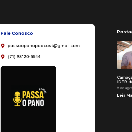
Posta
Fale Conosco
passaopanopodcast@gmail.com
(71) 98120-5544
Camaça
IDEB d
8 de ago
Leia Ma