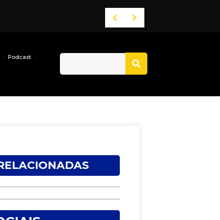
 ACM Neto
Band Bahia realiza tradicional debate entre candidatos ao Governo da Bahia para mais de 300 cidades neste domingo (9)
Podcast
 RELACIONADAS