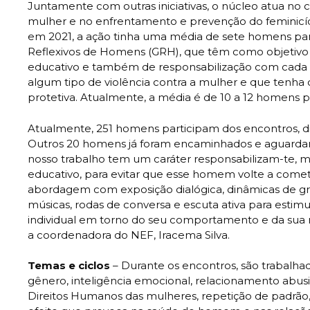
Juntamente com outras iniciativas, o núcleo atua no 
mulher e no enfrentamento e prevenção do feminicíd
em 2021, a ação tinha uma média de sete homens pa
Reflexivos de Homens (GRH), que têm como objetivo re
educativo e também de responsabilização com cada
algum tipo de violência contra a mulher e que tenha
protetiva. Atualmente, a média é de 10 a 12 homens p
Atualmente, 251 homens participam dos encontros, di
Outros 20 homens já foram encaminhados e aguardam
nosso trabalho tem um caráter responsabilizam-te
educativo, para evitar que esse homem volte a comet
abordagem com exposição dialógica, dinâmicas de gru
músicas, rodas de conversa e escuta ativa para estimul
individual em torno do seu comportamento e da sua r
a coordenadora do NEF, Iracema Silva.
Temas e ciclos
– Durante os encontros, são trabalha
gênero, inteligência emocional, relacionamento abusi
Direitos Humanos das mulheres, repetição de padrão,