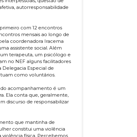
 interpessoais, questão de
fetiva, autorresponsabilidade
primeiro com 12 encontros
ncontros mensais ao longo de
pela coordenadora Iracema
ma assistente social. Além
: um terapeuta, um psicólogo e
m no NEF alguns facilitadores
da Delegacia Especial de
atuam como voluntários.
o do acompanhamento é um
. Ela conta que, geralmente,
 discurso de responsabilizar
amento que mantinha de
lher constitui uma violência
violência física. Percebemos