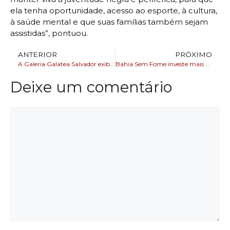
ela tenha oportunidade, acesso ao esporte, à cultura,
à saúde mental e que suas famílias também sejam
assistidas”, pontuou.
ANTERIOR
PRÓXIMO
A Galeria Galatea Salvador exibir segunda exposição, ‘Bahia Afrofuturista
Bahia Sem Fome investe mais de R$ 4 milhões em ações de combate à fome em Feira de Santana
Deixe um comentário