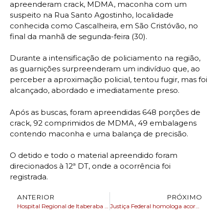
apreenderam crack, MDMA, maconha com um
suspeito na Rua Santo Agostinho, localidade
conhecida como Cascalheira, em São Cristóvão, no
final da manhã de segunda-feira (30).
Durante a intensificação de policiamento na região,
as guarnições surpreenderam um indivíduo que, ao
perceber a aproximação policial, tentou fugir, mas foi
alcançado, abordado e imediatamente preso.
Após as buscas, foram apreendidas 648 porções de
crack, 92 comprimidos de MDMA, 49 embalagens
contendo maconha e uma balança de precisão.
O detido e todo o material apreendido foram
direcionados à 12ª DT, onde a ocorrência foi
registrada.
ANTERIOR
PRÓXIMO
Hospital Regional de Itaberaba realiza mutirão de exames e triagem para cirurgias pediátrica e geral
Justiça Federal homologa acordo proposto pelo MPF e DPU para preservação do Forte de São Paulo da Gamboa (BA)