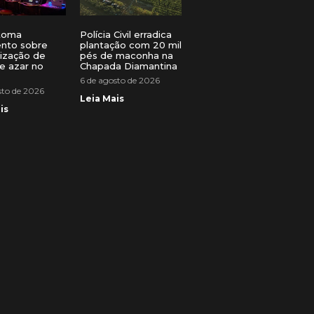
toma
Polícia Civil erradica
ento sobre
plantação com 20 mil
lização de
pés de maconha na
e azar no
Chapada Diamantina
6 de agosto de 2026
sto de 2026
Leia Mais
is