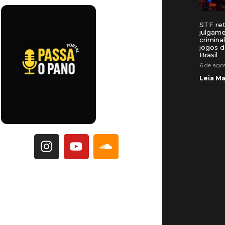
STF re
julgam
crimina
jogos d
Brasil
6 de ago
Leia Ma