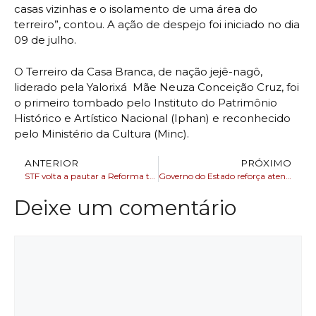
casas vizinhas e o isolamento de uma área do
terreiro”, contou. A ação de despejo foi iniciado no dia
09 de julho.
O Terreiro da Casa Branca, de nação jejê-nagô,
liderado pela Yalorixá Mãe Neuza Conceição Cruz, foi
o primeiro tombado pelo Instituto do Patrimônio
Histórico e Artístico Nacional (Iphan) e reconhecido
pelo Ministério da Cultura (Minc).
ANTERIOR
PRÓXIMO
STF volta a pautar a Reforma trabalhista de Temer
Governo do Estado reforça atendimento de emergência e entrega no interior com 59 ambulâncias
Deixe um comentário