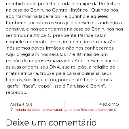
recebida pelo prefeito e toda a equipe da Prefeitura
na casa do Benin, no Centro Histórico. “Quando nós
apontamos na ladeira do Pelourinho e aqueles
tambores tocavam os sons jeje do Benin, saudando a
comitiva, e nós adentramos na casa do Benin, nós nos
sentimos na África. O presidente Patrice Talon,
naquele momento, disse do fundo do seu coração:
‘nós somos povos-irmãos e não nos conhecemos’.
Aqui chegaram nos séculos 17 e 18 mais de um
milhão de negros escravizados. Aqui, o Benin fincou
as suas origens, seu DNA, sua religião, a religião de
matriz africana, trouxe para cá sua culinária, seus
hábitos, sua língua Fon, porque até hoje falamos
“garfo”, “faca”, “copo”, isso é Fon, isso é Benin”,
recordou.
ANTERIOR
PRÓXIMO
3ª rodada da Copa Loreta Valadares acontece neste sábado e domingo, 2 e 3
Unidades Básicas de Saúde de Salvador realizam mais de 1,1 milhão de atendimentos em 10 meses de 2024
Deixe um comentário