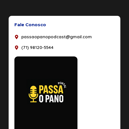
Fale Conosco
passaopanopodcast@gmail.com
(71) 98120-5544