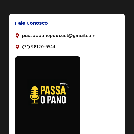
Fale Conosco
passaopanopodcast@gmail.com
(71) 98120-5544