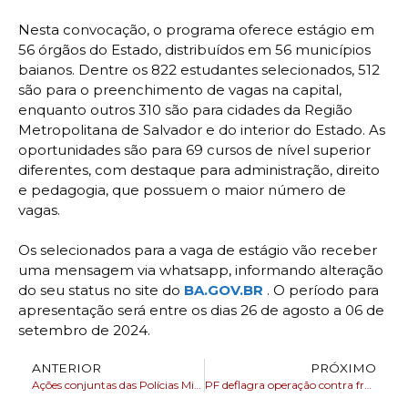
Nesta convocação, o programa oferece estágio em
56 órgãos do Estado, distribuídos em 56 municípios
baianos. Dentre os 822 estudantes selecionados, 512
são para o preenchimento de vagas na capital,
enquanto outros 310 são para cidades da Região
Metropolitana de Salvador e do interior do Estado. As
oportunidades são para 69 cursos de nível superior
diferentes, com destaque para administração, direito
e pedagogia, que possuem o maior número de
vagas.
Os selecionados para a vaga de estágio vão receber
uma mensagem via whatsapp, informando alteração
do seu status no site do
BA.GOV.BR
. O período para
apresentação será entre os dias 26 de agosto a 06 de
setembro de 2024.
ANTERIOR
PRÓXIMO
Ações conjuntas das Polícias Militar e Civil capital Baiana tem reduzem em 35% roubos a ônibus
PF deflagra operação contra fraudes em empréstimos consignados vinculados a benefícios previdenciários