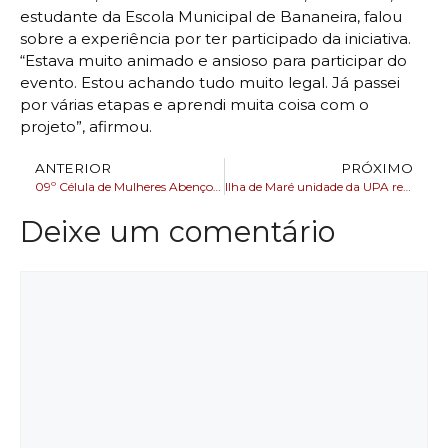
estudante da Escola Municipal de Bananeira, falou
sobre a experiência por ter participado da iniciativa.
“Estava muito animado e ansioso para participar do
evento. Estou achando tudo muito legal. Já passei
por várias etapas e aprendi muita coisa com o
projeto”, afirmou.
ANTERIOR
PRÓXIMO
09º Célula de Mulheres Abençoadas realizou confraternização no Palacete Tira-Chapéu
Ilha de Maré unidade da UPA realizou mais de 3 mil atendimentos a pessoas desde a inauguração
Deixe um comentário