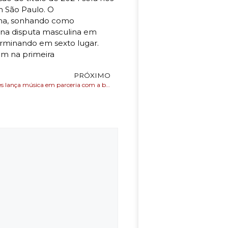
m São Paulo. O
lina, sonhando como
 na disputa masculina em
erminando em sexto lugar.
ram na primeira
PRÓXIMO
Saulo Fernandes lança música em parceria com a banda DiDengo