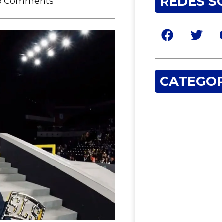
REDES S
o Comments
CATEGOR