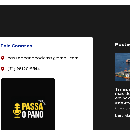
Posta
Fale Conosco
passaopanopodcast@gmail.com
(71) 98120-5544
Transp
mais de
em nov
seletiv
6 de ago
Leia Ma