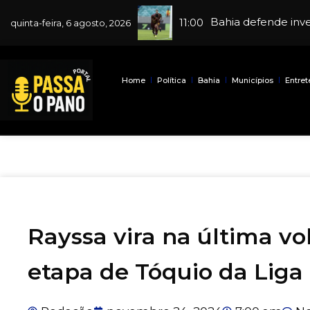
Bahia defende inve
Comércio da Bahia
Caminho até as o
11:00
quinta-feira, 6 agosto, 2026
Home
Política
Bahia
Municípios
Entre
Rayssa vira na última vol
etapa de Tóquio da Liga