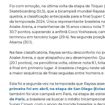
Foi com emoção, na última volta da etapa de Tóquio 
Skateboarding (SLS), que a bicampeã mundial Rayssa L
quebra, a classificação antecipada para a final Super 
da temporada 2024. Única representante brasileira na 
Ariake Arena, a maranhense de 16 anos cravou nota 7.
30.7 pontos, superando a anfitriã Coco Yoshizawa, c
terminou em terceiro lugar (29.4). Na segunda posição
Akama (30.1).
Na fase classificatória, Rayssa sentiu desconforto no 
Ariake Arena, o que atrapalhou seu desempenho. Qua
(20.1 pontos), na penúltima volta, obteve nota 8.1, to
à final em primeiro lugar. A brasileira chegou neste sá
a maior sequência de finais seguidas entre homens e
Esta foi a segunda vez na temporada que Rayssa ass
primeira foi em abril, na etapa de San Diego (Est
também foi vice-campeã em Paris, na etapa de estrei
de Paris
, a brasileira vai buscar o inédito tricampeon
Super Crown, com o apoio da torcida brasielira: a deci