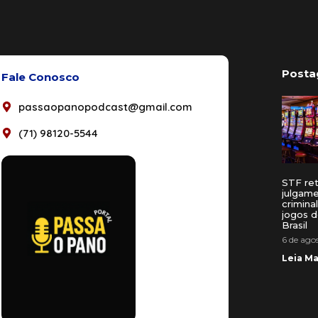
Posta
Fale Conosco
passaopanopodcast@gmail.com
(71) 98120-5544
STF re
julgam
crimina
jogos d
Brasil
6 de ago
Leia Ma