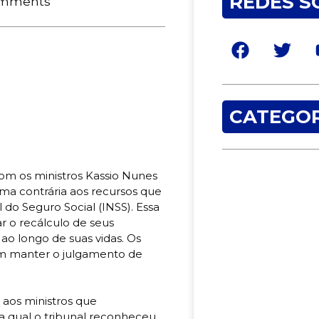
REDES S
omments
CATEGOR
om os ministros Kassio Nunes
rma contrária aos recursos que
 do Seguro Social (INSS). Essa
 o recálculo de seus
ao longo de suas vidas. Os
am manter o julgamento de
aos ministros que
a qual o tribunal reconheceu