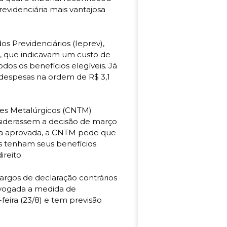
revidenciária mais vantajosa
os Previdenciários (Ieprev),
, que indicavam um custo de
os os benefícios elegíveis. Já
despesas na ordem de R$ 3,1
res Metalúrgicos (CNTM)
siderassem a decisão de março
eja aprovada, a CNTM pede que
is tenham seus benefícios
reito.
rgos de declaração contrários
evogada a medida de
feira (23/8) e tem previsão