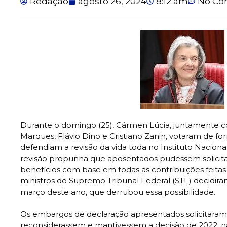
Redação
agosto 26, 2024
8:12 am
No C
Durante o domingo (25), Cármen Lúcia, juntamente c
Marques, Flávio Dino e Cristiano Zanin, votaram de fo
defendiam a revisão da vida toda no Instituto Nacional
revisão propunha que aposentados pudessem solicitar
benefícios com base em todas as contribuições feitas 
ministros do Supremo Tribunal Federal (STF) decidir
março deste ano, que derrubou essa possibilidade.
Os embargos de declaração apresentados solicitaram 
reconsiderassem e mantivessem a decisão de 2022, n