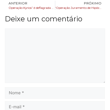
ANTERIOR
PRÓXIMO
Operação Kyrios” é deflagrada contra grupo empresarial por sonegação de R$ 8 mi em impostos
‘Operação Juramento de Hipócrates’ é deflagrada contra investigados por fraudar pedidos de reembolsos de plano de saúde
Deixe um comentário