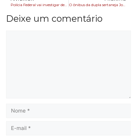
Polícia Federal vai investigar denúncias contra Silvio Almeida
O ônibus da dupla sertaneja João Neto & Frederico sofreu acidente em Minas Gerais
Deixe um comentário