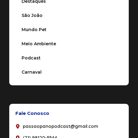
Destaques
São João
Mundo Pet
Meio Ambiente
Podcast
Carnaval
Fale Conosco
passaopanopodcast@gmail.com
(71) 98120-5544