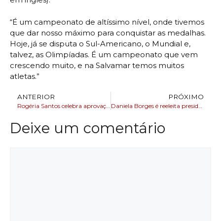
“É um campeonato de altíssimo nível, onde tivemos
que dar nosso máximo para conquistar as medalhas.
Hoje, já se disputa o Sul-Americano, o Mundial e,
talvez, as Olimpíadas. É um campeonato que vem
crescendo muito, e na Salvamar temos muitos
atletas.”
ANTERIOR
PRÓXIMO
Rogéria Santos celebra aprovação de PL de sua autoria que visa combater a violência contra a mulher
Daniela Borges é reeleita presidenta da OAB-BA
Deixe um comentário