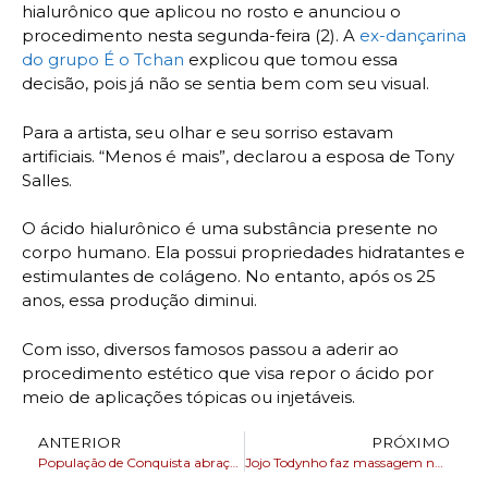
hialurônico que aplicou no rosto e anunciou o
procedimento nesta segunda-feira (2). A
ex-dançarina
do grupo É o Tchan
explicou que tomou essa
decisão, pois já não se sentia bem com seu visual.
Para a artista, seu olhar e seu sorriso estavam
artificiais. “Menos é mais”, declarou a esposa de Tony
Salles.
O ácido hialurônico é uma substância presente no
corpo humano. Ela possui propriedades hidratantes e
estimulantes de colágeno. No entanto, após os 25
anos, essa produção diminui.
Com isso, diversos famosos passou a aderir ao
procedimento estético que visa repor o ácido por
meio de aplicações tópicas ou injetáveis.
ANTERIOR
PRÓXIMO
População de Conquista abraça Waldenor e Luciana nas ruas
Jojo Todynho faz massagem nos seios após cirurgias plásticas