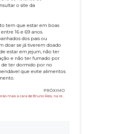
sultar o site da
ato tem que estar em boas
entre 16 e 69 anos.
anhados dos pais ou
m doar se já tiverem doado
de estar em jejum, não ter
oação e não ter fumado por
 de ter dormido por no
mendável que evite alimentos
imento.
PRÓXIMO
Secretariados terão mais a cara de Bruno Reis, na reforma administrativa em Salvador