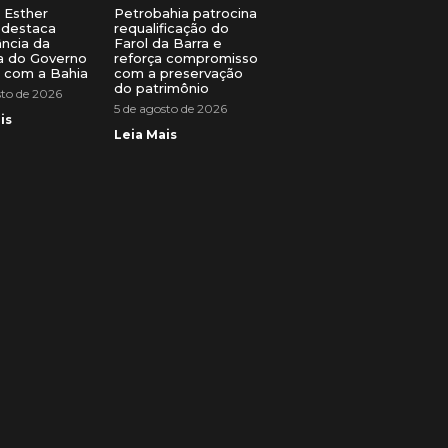
a Esther
Petrobahia patrocina
destaca
requalificação do
ncia da
Farol da Barra e
a do Governo
reforça compromisso
l com a Bahia
com a preservação
do patrimônio
sto de 2026
5 de agosto de 2026
is
Leia Mais