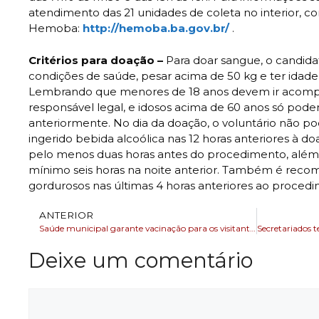
atendimento das 21 unidades de coleta no interior, con
Hemoba:
http://hemoba.ba.gov.br/
.
Critérios para doação –
Para doar sangue, o candid
condições de saúde, pesar acima de 50 kg e ter idade 
Lembrando que menores de 18 anos devem ir acomp
responsável legal, e idosos acima de 60 anos só pode
anteriormente. No dia da doação, o voluntário não po
ingerido bebida alcoólica nas 12 horas anteriores à d
pelo menos duas horas antes do procedimento, além
mínimo seis horas na noite anterior. Também é reco
gordurosos nas últimas 4 horas anteriores ao proced
ANTERIOR
Saúde municipal garante vacinação para os visitantes da Fenagro Salvador
Deixe um comentário