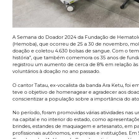
A Semana do Doador 2024 da Fundação de Hematolo
(Hemoba), que ocorreu de 25 a 30 de novembro, mobi
doação e coletou 4.630 bolsas de sangue. Com o te
história”, que também comemora os 35 anos de fundaç
registrou um aumento de cerca de 8% em relação às 4
voluntários à doação no ano passado.
O cantor Tatau, ex-vocalista da banda Ara Ketu, foi
teve o objetivo de homenagear e agradecer aos doado
conscientizar a população sobre a importância do at
No período, foram promovidas várias atividades nas
na capital e no interior do estado, como apresentações
brindes, estandes de maquiagem e artesanato, em parc
profissionais autônomos, empresas e instituições. E