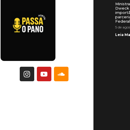
Ministr
Dweck 
importâ
parceri
Federa
5 de ago
Leia Ma