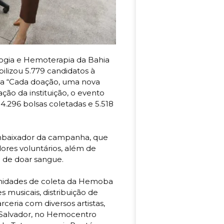
gia e Hemoterapia da Bahia
lizou 5.779 candidatos à
ma “Cada doação, uma nova
ão da instituição, o evento
.296 bolsas coletadas e 5.518
 embaixador da campanha, que
res voluntários, além de
o de doar sangue.
 unidades de coleta da Hemoba
 musicais, distribuição de
eria com diversos artistas,
m Salvador, no Hemocentro