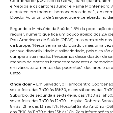
Coordenador (Av.Vasco da Gama), participaram, além 
e Neojibá e os cantores Júnior e Rama Montenegro.
acontece em todos os hemocentros do país, em com
Doador Voluntário de Sangue, que é celebrado no di
Segundo o Ministério da Saúde, 1,8% da população do
regular, número que fica um pouco abaixo dos 2% ide
Pan-Americana de Saúde (OPAS), mas bem atrás dos 
da Europa. “Nesta Semana do Doador, mais uma vez
por sua disponibilidade e solidariedade, pois eles sã
cumpra a sua missão. Precisamos desse doador de san
maneira de obter os hemocomponentes e hemoderiv
em vários tratamentos dos pacientes”, declarou o dire
Catto.
Onde doar –
Em Salvador, o Hemocentro Coordenado
sexta-feira, das 7h30 às 18h30, e aos sábados, das 7h3
Subúrbio, de segunda a sexta-feira, das 7h30 às 16h30;
sexta-feira, das 7h30 às 12h30; Hospital Roberto Santo
8h às 12h e das 13h às 17h; Hospital Santo Antônio (OSI
das 7h10 às 11h30 e das 13h às 16h. Para informações s