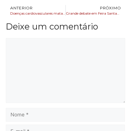
ANTERIOR
PRÓXIMO
Doenças cardiovasculares matam 400 mil brasileiros por ano
Grande debate em Feira Santana terá José Ronaldo e Zé Neto na TV Subaé
Deixe um comentário